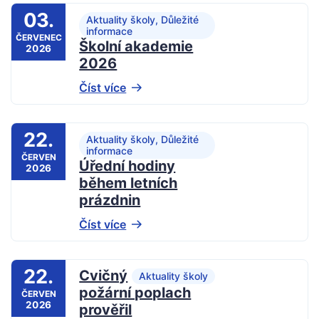
03.
Aktuality školy, Důležité
informace
ČERVENEC
Školní akademie
2026
2026
Číst více
22.
Aktuality školy, Důležité
informace
ČERVEN
Úřední hodiny
2026
během letních
prázdnin
Číst více
22.
Cvičný
Aktuality školy
požární poplach
ČERVEN
2026
prověřil