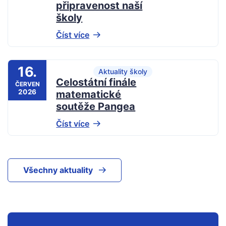
připravenost naší
školy
Číst více
16.
Aktuality školy
Celostátní finále
ČERVEN
2026
matematické
soutěže Pangea
Číst více
Všechny aktuality