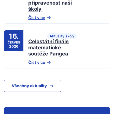
připravenost naší
školy
Číst více
16.
Aktuality školy
Celostátní finále
ČERVEN
2026
matematické
soutěže Pangea
Číst více
Všechny aktuality