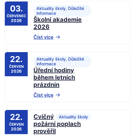
03.
Aktuality školy, Důležité
informace
ČERVENEC
Školní akademie
2026
2026
Číst více
22.
Aktuality školy, Důležité
informace
ČERVEN
Úřední hodiny
2026
během letních
prázdnin
Číst více
22.
Cvičný
Aktuality školy
požární poplach
ČERVEN
2026
prověřil