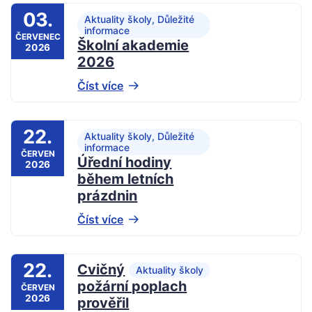
03.
Aktuality školy, Důležité
informace
ČERVENEC
Školní akademie
2026
2026
Číst více
22.
Aktuality školy, Důležité
informace
ČERVEN
Úřední hodiny
2026
během letních
prázdnin
Číst více
22.
Cvičný
Aktuality školy
požární poplach
ČERVEN
2026
prověřil