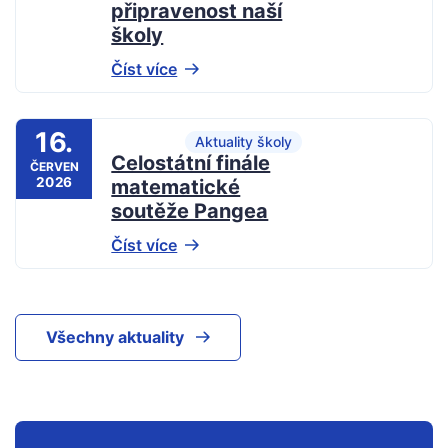
připravenost naší
školy
Číst více
16.
Aktuality školy
Celostátní finále
ČERVEN
2026
matematické
soutěže Pangea
Číst více
Všechny aktuality