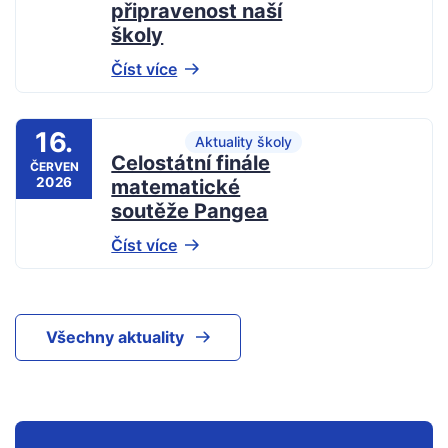
připravenost naší
školy
Číst více
16.
Aktuality školy
Celostátní finále
ČERVEN
2026
matematické
soutěže Pangea
Číst více
Všechny aktuality