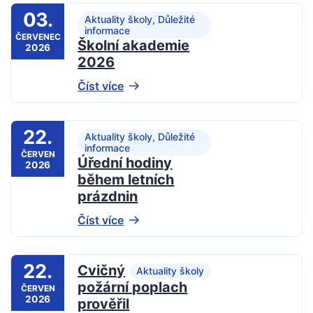
03.
Aktuality školy, Důležité
informace
ČERVENEC
Školní akademie
2026
2026
Číst více
22.
Aktuality školy, Důležité
informace
ČERVEN
Úřední hodiny
2026
během letních
prázdnin
Číst více
22.
Cvičný
Aktuality školy
požární poplach
ČERVEN
2026
prověřil